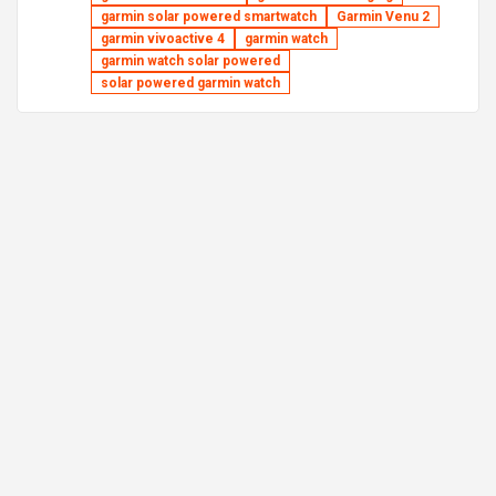
garmin solar powered smartwatch
Garmin Venu 2
garmin vivoactive 4
garmin watch
garmin watch solar powered
solar powered garmin watch