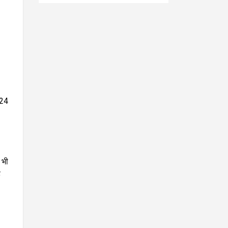
लॉन्च, मिलेगा दमदार इंजन
और प्रीमियम लुक
 24
 भी
ह