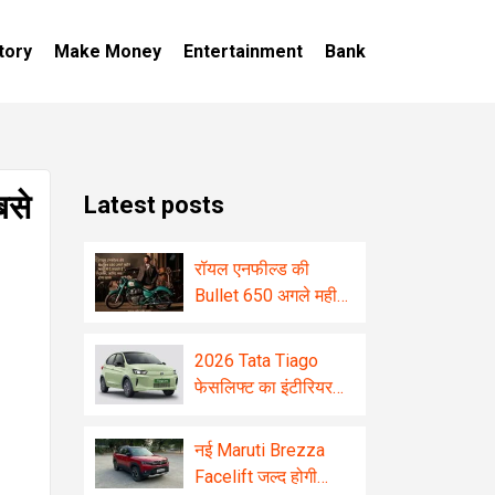
tory
Make Money
Entertainment
Bank
बसे
Latest posts
रॉयल एनफील्ड की
Bullet 650 अगले महीने
भारत में दे सकती है
दस्तक, जानिए क्या होगा
2026 Tata Tiago
खास
फेसलिफ्ट का इंटीरियर
रिवील! बड़ा टचस्क्रीन
और कई नए फीचर्स से
नई Maruti Brezza
होगी लैस
Facelift जल्द होगी