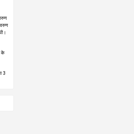
वरुण
“वरुण
 थी।
 के
।
या 3