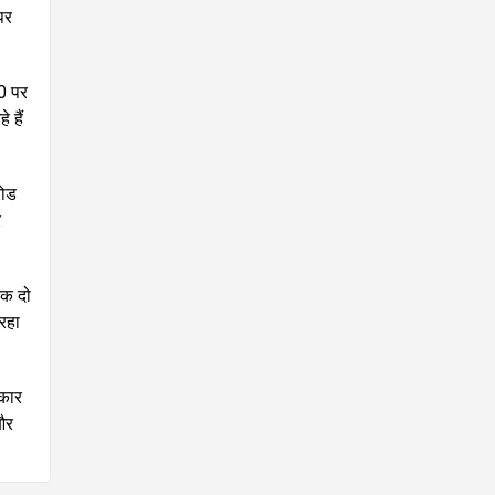
पर
0 पर
 हैं
रोड
र
तक दो
रहा
 कार
और