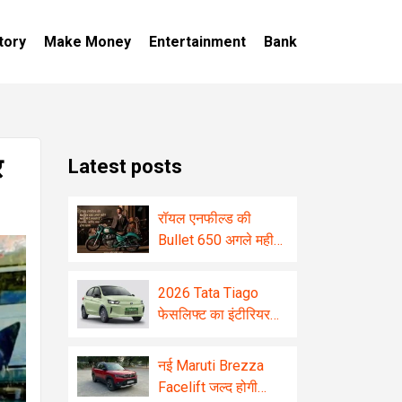
tory
Make Money
Entertainment
Bank
र
Latest posts
रॉयल एनफील्ड की
Bullet 650 अगले महीने
भारत में दे सकती है
दस्तक, जानिए क्या होगा
2026 Tata Tiago
खास
फेसलिफ्ट का इंटीरियर
रिवील! बड़ा टचस्क्रीन
और कई नए फीचर्स से
नई Maruti Brezza
होगी लैस
Facelift जल्द होगी