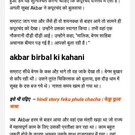
हुआ: हमें यह सुनिश्चित करना चाहिए कि कपूरचंद वास्तव में ऐसा हैं।
अगली सुबह Akbar ने कपूरचंद को बुलवाया।
सम्राट जाग गया और जैसे ही वो शयनकक्ष से बाहर आये तो सामने ही
कपूरचंद को देखा। उन्होंने उसका स्वागत किया। तभी वहां एक
नौकरानी दौड़ी दौड़ी आई। उन्होंने कहा, “मालिक, बेगम साहिबा
अचानक बीमार पड़ गई है। आपको बुला रही है।”
akbar birbal ki kahani
सम्राट सीधे बेगम के कक्ष औऱ भागे तो वह जाके देखा तो। बेगम बुखार
से काँप रही थी। उसने तुरंत चिकित्सक को बुलाया, इस दौड़ धाम में
सुबह के दस बज गये थे। नाश्ता समय खत्म हो गया था।
इसे भी पढ़िए –
hindi story feku phula chacha | फेकू फूला
चाचा
जब Akbar हरम से बाहर आया और वहां एक मंत्री खड़ा था जो राज्य
में महत्वपूर्ण काम के लिए उसकी प्रतीक्षा कर रहा था। काम बहुत
जरूरी होने के कारण अकबर उसके साथ राजदरबार में गया। वहां