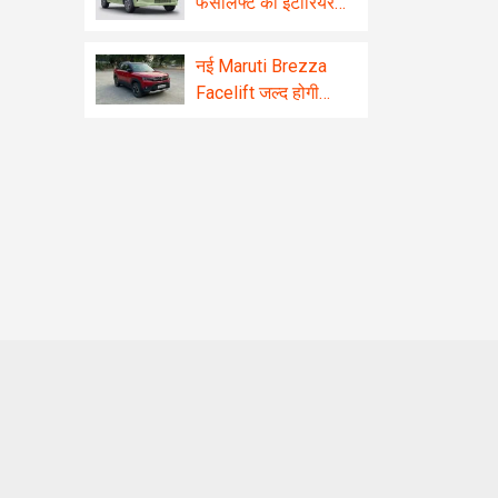
फेसलिफ्ट का इंटीरियर
रिवील! बड़ा टचस्क्रीन
और कई नए फीचर्स से
नई Maruti Brezza
होगी लैस
Facelift जल्द होगी
लॉन्च, मिलेगा दमदार इंजन
और प्रीमियम लुक