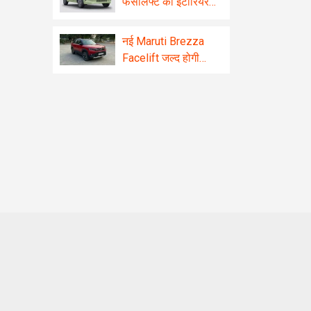
फेसलिफ्ट का इंटीरियर
रिवील! बड़ा टचस्क्रीन
और कई नए फीचर्स से
नई Maruti Brezza
होगी लैस
Facelift जल्द होगी
लॉन्च, मिलेगा दमदार इंजन
और प्रीमियम लुक