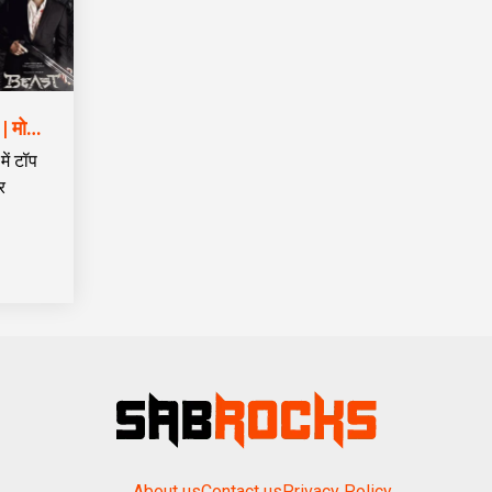
free movie download sites for mobile | मोबाइल के लिए मुफ्त मूवी डाउनलोड साइटें
ें टॉप
र
About us
Contact us
Privacy Policy