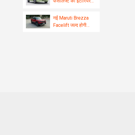
फेसलिफ्ट का इंटीरियर
रिवील! बड़ा टचस्क्रीन
और कई नए फीचर्स से
नई Maruti Brezza
होगी लैस
Facelift जल्द होगी
लॉन्च, मिलेगा दमदार इंजन
और प्रीमियम लुक